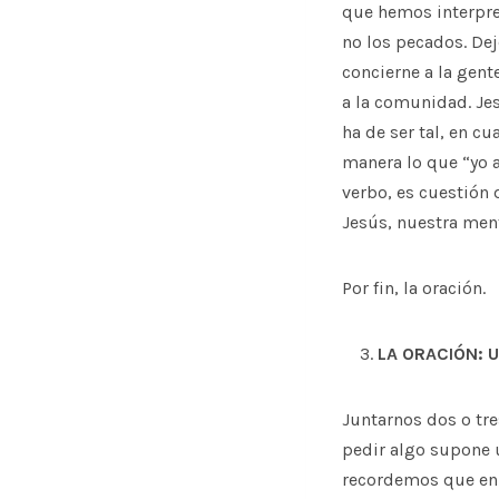
que hemos interpre
no los pecados. De
concierne a la gent
a la comunidad. Je
ha de ser tal, en c
manera lo que “yo at
verbo, es cuestión
Jesús, nuestra ment
Por fin, la oración.
LA ORACIÓN: 
Juntarnos dos o tr
pedir algo supone 
recordemos que en 