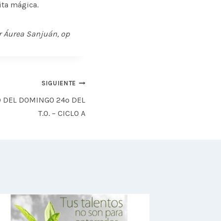
ita mágica.
r Áurea Sanjuán, op
SIGUIENTE
 DEL DOMINGO 24º DEL
T.O. – CICLO A