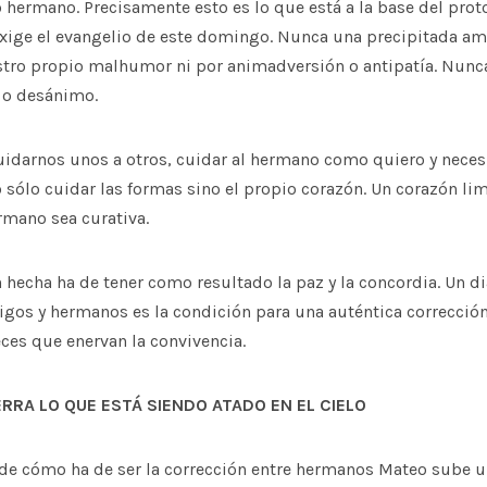
 hermano. Precisamente esto es lo que está a la base del prot
exige el evangelio de este domingo. Nunca una precipitada a
tro propio malhumor ni por animadversión o antipatía. Nunc
o o desánimo.
uidarnos unos a otros, cuidar al hermano como quiero y nece
o sólo cuidar las formas sino el propio corazón. Un corazón li
rmano sea curativa.
 hecha ha de tener como resultado la paz y la concordia. Un di
s y hermanos es la condición para una auténtica corrección 
ces que enervan la convivencia.
ERRA LO QUE ESTÁ SIENDO ATADO EN EL CIELO
de cómo ha de ser la corrección entre hermanos Mateo sube u