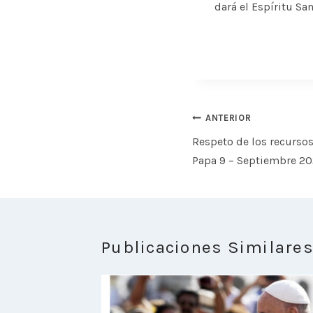
dará el Espíritu Sa
Navegación
ANTERIOR
de
Respeto de los recursos
entradas
Papa 9 – Septiembre 2
Publicaciones Similare