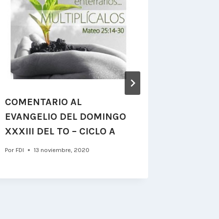
COMENTARIO AL
Carta d
EVANGELIO DEL DOMINGO
Timoner
XXXIII DEL TO – CICLO A
Orden.
Por
FDI
13 noviembre, 2020
Por
FDI
9 