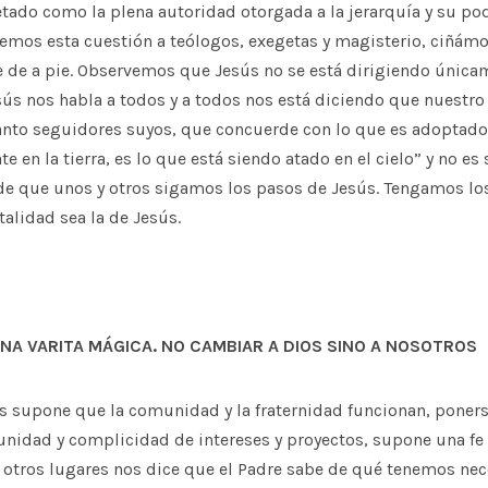
tado como la plena autoridad otorgada a la jerarquía y su po
jemos esta cuestión a teólogos, exegetas y magisterio, ciñámo
e de a pie. Observemos que Jesús no se está dirigiendo única
sús nos habla a todos y a todos nos está diciendo que nuest
uanto seguidores suyos, que concuerde con lo que es adoptado e
e en la tierra, es lo que está siendo atado en el cielo” y no es
 de que unos y otros sigamos los pasos de Jesús. Tengamos lo
alidad sea la de Jesús.
UNA VARITA MÁGICA. NO CAMBIAR A DIOS SINO A NOSOTROS
es supone que la comunidad y la fraternidad funcionan, poner
unidad y complicidad de intereses y proyectos, supone una fe
otros lugares nos dice que el Padre sabe de qué tenemos nec