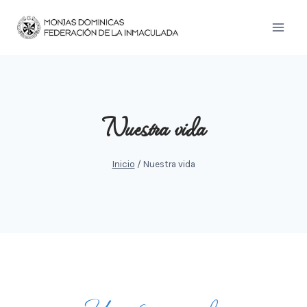
Saltar
al
contenido
Nuestra vida
Inicio
/
Nuestra vida