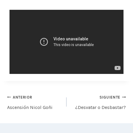
Navegación
ANTERIOR
SIGUIENTE
de
Ascensión Nicol Goñi
¿Desvatar o Desbastar?
entradas