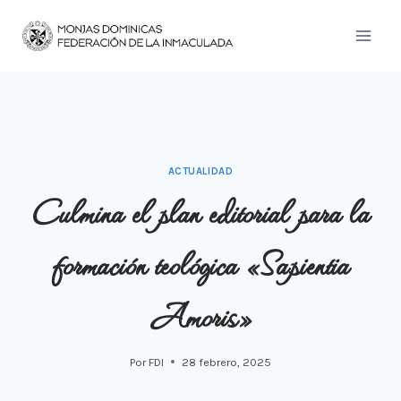
Saltar
al
contenido
ACTUALIDAD
Culmina el plan editorial para la
formación teológica «Sapientia
Amoris»
Por
FDI
28 febrero, 2025