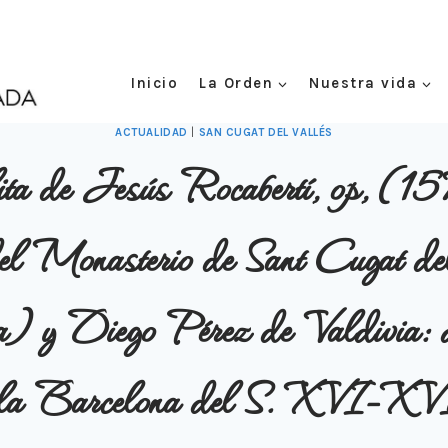
Inicio
La Orden
Nuestra vida
ACTUALIDAD
|
SAN CUGAT DEL VALLÉS
ita de Jesús Rocabertí, op, (
el Monasterio de Sant Cugat de
) y Diego Pérez de Valdivia: do
 la Barcelona del S. XVI-XV