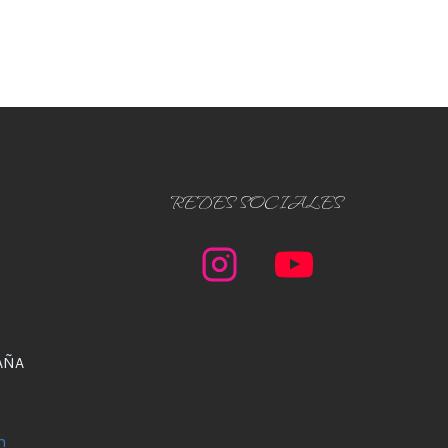
REDES SOCIALES
AÑA
m