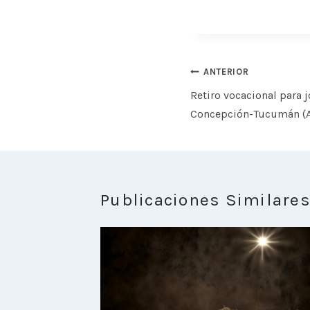
Navegación
ANTERIOR
de
Retiro vocacional para 
entradas
Concepción-Tucumán (A
Publicaciones Similare