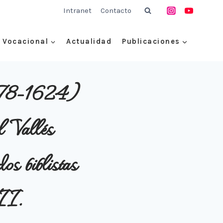
Intranet
Contacto
Vocacional
Actualidad
Publicaciones
1578-1624)
l Vallés
s biblistas
II.