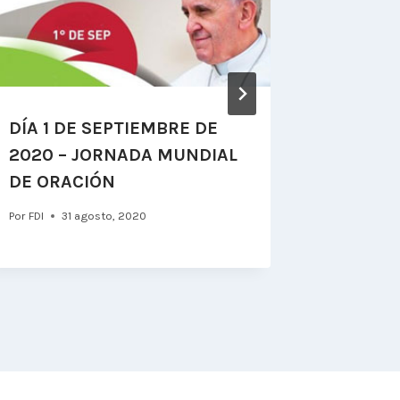
DÍA 1 DE SEPTIEMBRE DE
Solo te
2020 – JORNADA MUNDIAL
Evangel
DE ORACIÓN
del TO, 
Por
FDI
31 agosto, 2020
Por
FDI
14