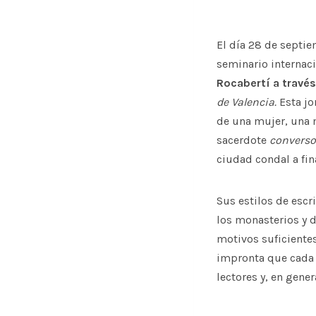
El día 28 de septie
seminario internaci
Rocabertí a través
de Valencia.
Esta jo
de una mujer, una m
sacerdote
converso
ciudad condal a fina
Sus estilos de escr
los monasterios y di
motivos suficientes
impronta que cada u
lectores y, en gene