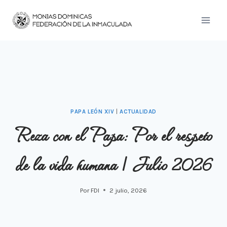
Saltar
al
contenido
PAPA LEÓN XIV
|
ACTUALIDAD
Reza con el Papa: Por el respeto
de la vida humana | Julio 2026
Por
FDI
2 julio, 2026