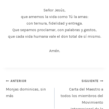
Señor Jesús,
que amemos la vida como Tú la amas:
con ternura, fidelidad y entrega.
Que sepamos proclamar, con palabras y gestos,
que cada vida humana vale el don total de sí mismo.
Amén.
Navegación
ANTERIOR
SIGUIENTE
de
Monjas dominicas, sin
Carta del Maestro a
entradas
más
todos los miembros del
Movimiento
Internacional de la