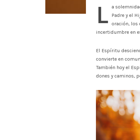
L
a solemnidad
Padre y el Hi
oración, los
incertidumbre en e
El Espíritu descie
convierte en comun
También hoy el Espí
dones y caminos, p