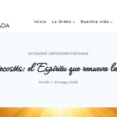
Inicio
La Orden
Nuestra vida
ACTUALIDAD
|
REFLEXIONES PASCUALES
costés: el Espíritu que renueva l
Por
FDI
24 mayo, 2026