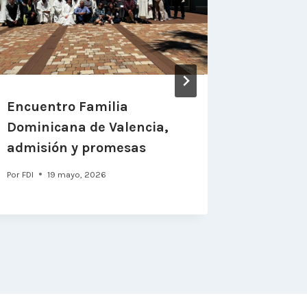
Encuentro Familia
Calerue
Dominicana de Valencia,
Encuent
admisión y promesas
Domini
Por
FDI
19 mayo, 2026
Por
FDI
24