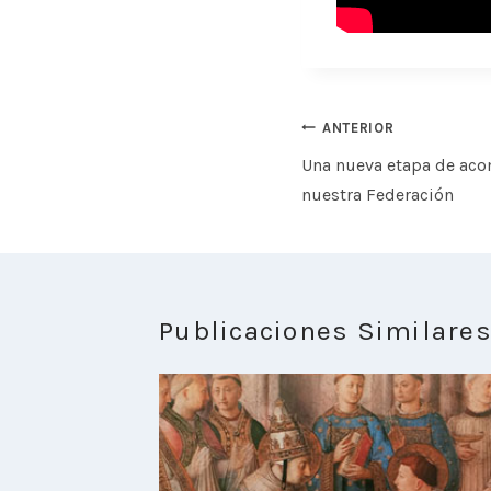
Navegación
ANTERIOR
de
Una nueva etapa de ac
entradas
nuestra Federación
Publicaciones Similare