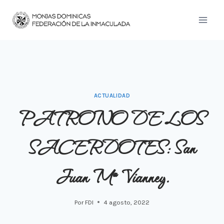
Saltar
al
contenido
ACTUALIDAD
PATRONO DE LOS
SACERDOTES: San
Juan Mª Vianney.
Por
FDI
4 agosto, 2022