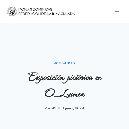
Saltar
al
contenido
ACTUALIDAD
Exposición pictórica en
O_Lumen
Por
FDI
3 junio, 2024