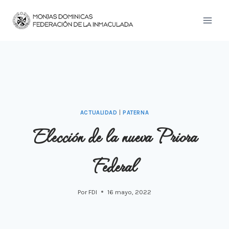
Saltar
al
contenido
ACTUALIDAD
|
PATERNA
Elección de la nueva Priora
Federal
Por
FDI
16 mayo, 2022