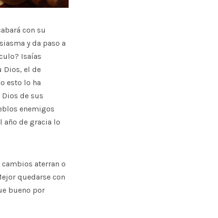
cabará con su
usiasma y da paso a
culo? Isaías
 Dios, el de
o esto lo ha
l Dios de sus
pueblos enemigos
l año de gracia lo
s cambios aterran o
Mejor quedarse con
que bueno por