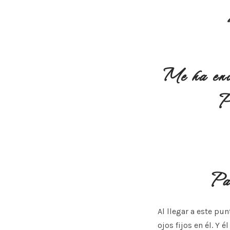
Me ha env
Pa
Par
Al llegar a este pun
ojos fijos en él. Y é