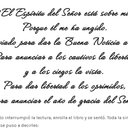
“El Espíritu del Señor está sobre mí
Porque él me ha ungido.
iado para dar la Buena Noticia a l
ra anunciar a los cautivos la liber
y a los ciegos la vista.
Para dar libertad a los oprimidos,
a anunciar el año de gracia del Se
to interrumpió la lectura, enrolla el libro y se sentó. Toda la s
l se puso a decirles: