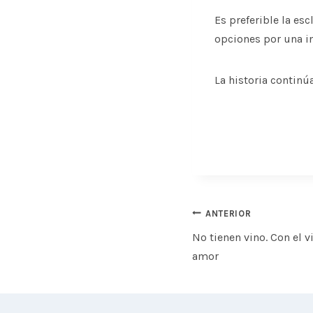
Es preferible la es
opciones por una in
La historia continú
Navegación
ANTERIOR
de
No tienen vino. Con el v
entradas
amor