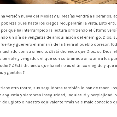
na versión nueva del Mesías? El Mesías vendrá a liberarlos, a
 pobreza pues hasta los ciegos recuperarán la vista. Esto ent
¿por qué ha interrumpido la lectura omitiendo el último versí
ndo un día de venganza de aniquilación del enemigo. Dios, su
fuerte y guerrero eliminaría de la tierra al pueblo opresor. Tod
a tachado con su silencio. ¿Está diciendo que Dios, su Dios, e
s terrible y vengador, el que con su bramido aniquila a los 
der? ¿Está diciendo que Israel no es el único elegido y que e
os y gentiles?
s tiene otro rostro, sus seguidores también lo han de tener. Lo
 angustia y siembran inseguridad, inquietud y perplejidad. 
as” de Egipto o nuestro equivalente “más vale malo conocido 