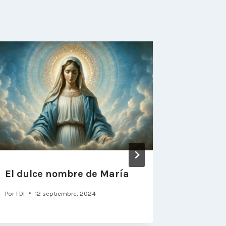
El dulce nombre de María
El papa
el Rosa
Por
FDI
12 septiembre, 2024
en este
Por
FDI
18