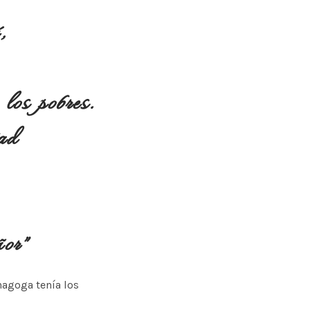
,
os pobres.
tad
ñor”
inagoga tenía los