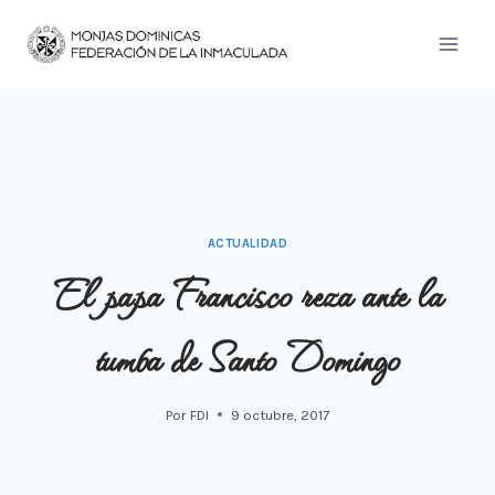
Saltar
al
contenido
ACTUALIDAD
El papa Francisco reza ante la
tumba de Santo Domingo
Por
FDI
9 octubre, 2017