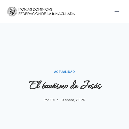
Saltar
al
contenido
ACTUALIDAD
El bautismo de Jesús
Por
FDI
10 enero, 2025