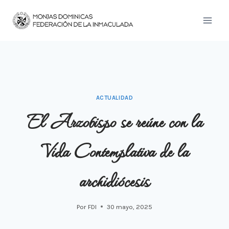
Saltar
al
contenido
ACTUALIDAD
El Arzobispo se reúne con la
Vida Contemplativa de la
archidiócesis
Por
FDI
30 mayo, 2025