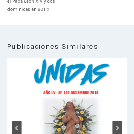
entradas
el Papa León XIV y dos
dominicas en 2011»
Publicaciones Similares