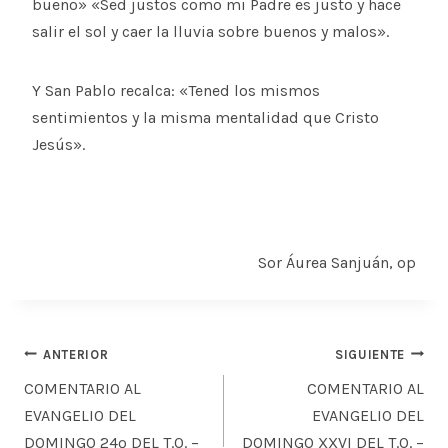
bueno» «Sed justos como mi Padre es justo y hace
salir el sol y caer la lluvia sobre buenos y malos».
Y San Pablo recalca: «Tened los mismos
sentimientos y la misma mentalidad que Cristo
Jesús».
Sor Áurea Sanjuán, op
Navegación
ANTERIOR
SIGUIENTE
de
COMENTARIO AL
COMENTARIO AL
entradas
EVANGELIO DEL
EVANGELIO DEL
DOMINGO 24º DEL T.O. –
DOMINGO XXVI DEL T.O. –